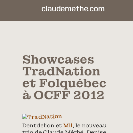
claudemethe.com
Showcases
TradNation
et Folquébec
à OCFF 2012
Dentdelion et
Mil
, le nouveau
trio de Claude Méthé, Denise