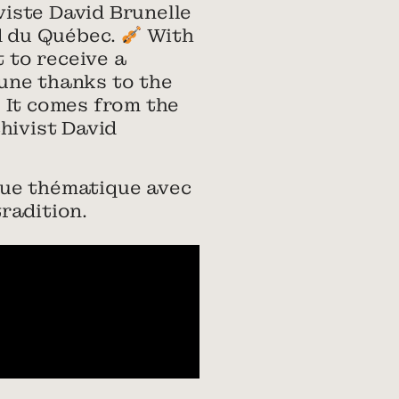
viste David Brunelle
ad du Québec.
With
t to receive a
tune thanks to the
 It comes from the
hivist David
que thématique avec
tradition.