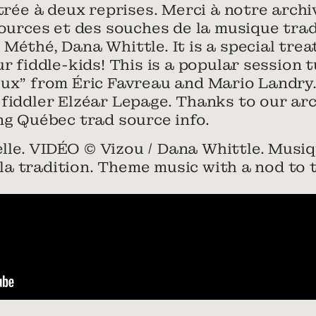
strée à deux reprises. Merci à notre archi
 sources et des souches de la musique tr
Méthé, Dana Whittle. It is a special trea
ur fiddle-kids! This is a popular session 
eux” from Éric Favreau and Mario Landry.
fiddler Elzéar Lepage. Thanks to our arc
ng Québec trad source info.
le. VIDÉO © Vizou / Dana Whittle. Musi
à la tradition. Theme music with a nod to 