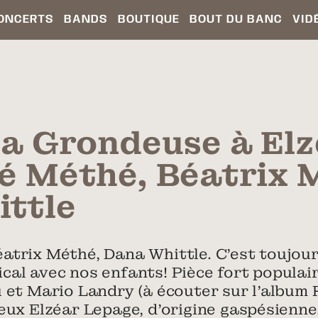
ONCERTS
BANDS
BOUTIQUE
BOUT DU BANC
VID
La Grondeuse à Elz
é Méthé, Béatrix 
ttle
trix Méthé, Dana Whittle. C’est toujours
al avec nos enfants! Pièce fort populair
 et Mario Landry (à écouter sur l’album Re
eux Elzéar Lepage, d’origine gaspésienne