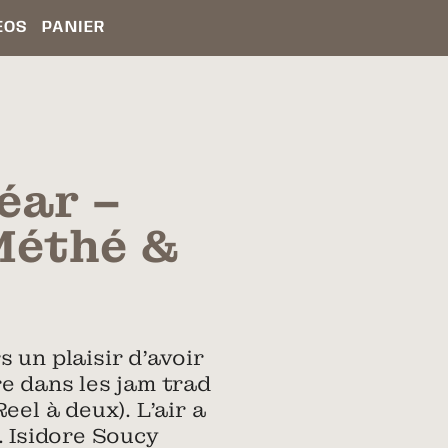
ÉOS
PANIER
éar –
Méthé &
 un plaisir d’avoir
e dans les jam trad
el à deux). L’air a
. Isidore Soucy