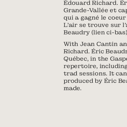
Édouard Richard. Ér
Grande-Vallée et cap
qui a gagné le coeur
L’air se trouve sur 
Beaudry (lien ci-bas)
With Jean Cantin an
Richard. Éric Beaudr
Québec, in the Gaspé
repertoire, includin
trad sessions. It c
produced by Éric Beau
made.