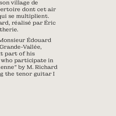
on village de
ertoire dont cet air
ui se multiplient.
rd, réalisé par Éric
therie.
m Monsieur Édouard
 Grande-Vallée,
t part of his
 who participate in
ienne” by M. Richard
g the tenor guitar I