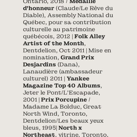
Ontario, 2018 /
Medaille
d’honneur
(Claude/Le Rêve du
Diable), Assembly National du
Québec, pour sa contribution
culturelle au patrimoine
québécois, 2012 |
Folk Alley
Artist of the Month
,
Dentdelion, Oct 2011 | Mise en
nomination,
Grand Prix
Desjardins
(Dana),
Lanaudière (ambassadeur
culturel) 2011 |
Yankee
Magazine Top 40 Albums
,
Jeter le Pont/L’Escapade,
2001 |
Prix Porcupine
/
Madame La Bolduc, Great
North Wind, Toronto,
Dentdelion/Les beaux yeux
bleus, 1995|
North x
Northeast
, vitrine, Toronto,