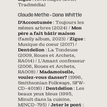
Tradmédia)
Claude Méthé + Dana Whittle
D’Accoutumée
: Toujours les
mêmes arbres (2024) /
Mon
père a fait bâtir maison
(family album, 2023) /
Zigue
:
Musique du coeur (2017) /
Dentdelion
: La Tondeuse
(2009, Roues et Archets,
RA014) / L’Amant confesseur
(2006, Roues et Archets,
RA008) /
Madamoiselle,
voulez-vous danser?
(1996,
Smithsonian Folkways, SFW-
CD-40116) /
Dentdelion
: Les
beaux yeux bleus (1995,
Minuit dans la cuisine,
MINCD-795) /
Jeter le pont
: