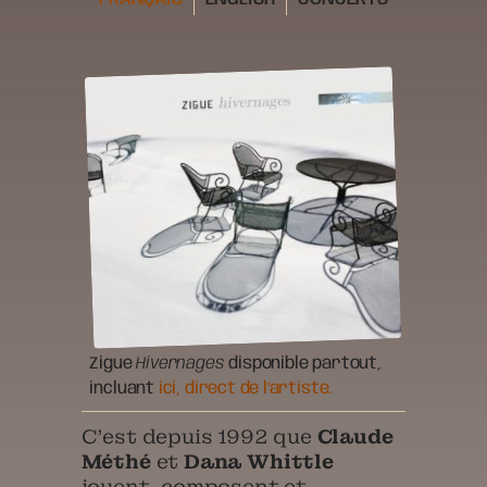
Zigue
Hivernages
disponible partout,
incluant
ici, direct de l’artiste.
C’est depuis 1992 que
Claude
Méthé
et
Dana Whittle
jouent, composent et