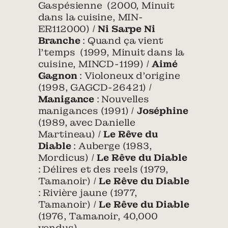
Gaspésienne (2000, Minuit
dans la cuisine, MIN-
ER112000) /
Ni Sarpe Ni
Branche
: Quand ça vient
l’temps (1999, Minuit dans la
cuisine, MINCD-1199) /
Aimé
Gagnon
: Violoneux d’origine
(1998, GAGCD-26421) /
Manigance
: Nouvelles
manigances (1991) /
Joséphine
(1989, avec Danielle
Martineau) /
Le Rêve du
Diable
: Auberge (1983,
Mordicus) /
Le Rêve du Diable
: Délires et des reels (1979,
Tamanoir) /
Le Rêve du Diable
: Rivière jaune (1977,
Tamanoir) /
Le Rêve du Diable
(1976, Tamanoir, 40,000
vendus)