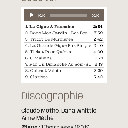
Lecteur
00:00
00:00
audio
1.
La Gigue À Francine
2:54
2.
Dans Mon Jardin - Les Bessonnes
7:59
3.
Tricot De Murmures
2:42
4.
La Grande Gigue Pas Simple
2:40
5.
Ticket Pour Québec
4:00
6.
O Malvina
5:21
7.
Par Un Dimanche Au Soir-Sainte-Hilaire / Musique du Coeur
6:18
8.
Guichet Voisin
3:39
9.
Clarisse
5:42
Discographie
Claude Méthé, Dana Whittle +
Aimé Méthé
Zigue
: Hivernages (2019,