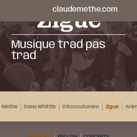
Zigue
claudemethe.com
Musique trad pas
trad
e Méthé
Dana Whittle
D’Accoutumée
Zigue
Anim
FRANÇAIS
ENGLISH
CONCERTS