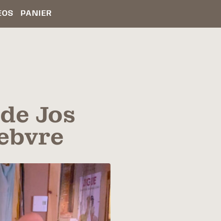
ÉOS
PANIER
 de Jos
febvre