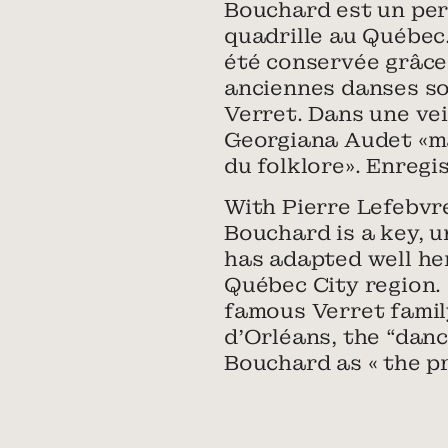
Bouchard est un per
quadrille au Québec.
été conservée grâce 
anciennes danses soc
Verret. Dans une vei
Georgiana Audet «ma
du folklore». Enregi
With Pierre Lefebvre
Bouchard is a key, u
has adapted well he
Québec City region. 
famous Verret family
d’Orléans, the “dan
Bouchard as « the pr