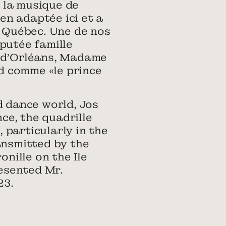
 la musique de
ien adaptée ici et a
e Québec. Une de nos
putée famille
le d’Orléans, Madame
d comme «le prince
d dance world, Jos
nce, the quadrille
 particularly in the
ansmitted by the
onille on the Ile
esented Mr.
23.