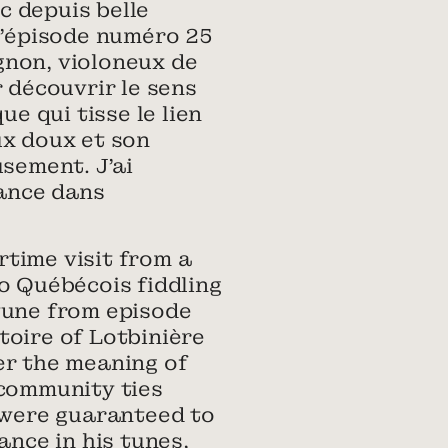
c depuis belle
l’épisode numéro 25
gnon, violoneux de
 découvrir le sens
e qui tisse le lien
ux doux et son
usement. J’ai
rance dans
time visit from a
o Québécois fiddling
tune from episode
toire of Lotbinière
er the meaning of
 community ties
y were guaranteed to
ance in his tunes,