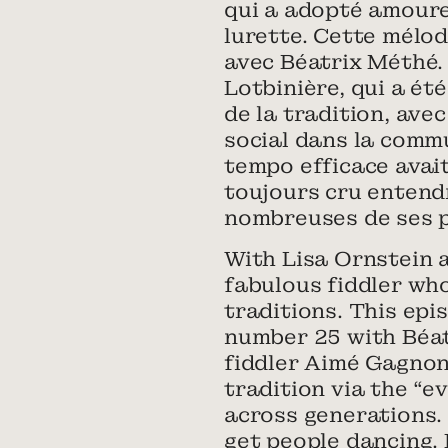
qui a adopté amoure
lurette. Cette mélod
avec Béatrix Méthé.
Lotbinière, qui a ét
de la tradition, avec
social dans la comm
tempo efficace avait
toujours cru entendr
nombreuses de ses pi
With Lisa Ornstein 
fabulous fiddler who
traditions. This ep
number 25 with Béat
fiddler Aimé Gagnon
tradition via the “
across generations.
get people dancing. 