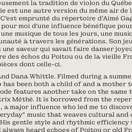
usement la tradition de violon du Québe
ie est une autre version du même air de 
 C’est emprunté du répertoire d’Aimé Ga
é pour moi d’une influence bénéfique pour
 une musique de tous les jours, une musiqu
unauté à travers les générations. Son je
 une saveur qui savait faire danser joye
e des échos du Poitou ou de la vieille F
èces dont celle-ci.
and Dana Whittle. Filmed during a summer
 has been both a child of and a mother t
isode features another take on the same 
rix Méthé. It is borrowed from the reper
, a major influence who led me to discov
everyday” music that weaves cultural and
 His gentle style and rhythmic efficienc
I always heard echoes of Poitou or old Fr