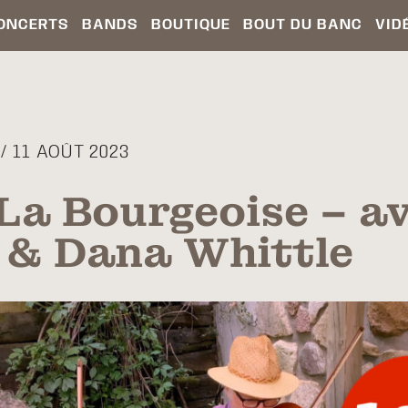
ONCERTS
BANDS
BOUTIQUE
BOUT DU BANC
VID
/ 11 AOÛT 2023
La Bourgeoise – av
 & Dana Whittle