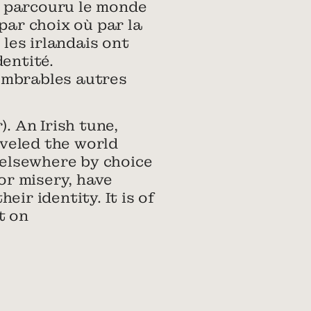
 a parcouru le monde
par choix où par la
 les irlandais ont
entité.
ombrables autres
. An Irish tune,
veled the world
elsewhere by choice
or misery, have
ir identity. It is of
t on