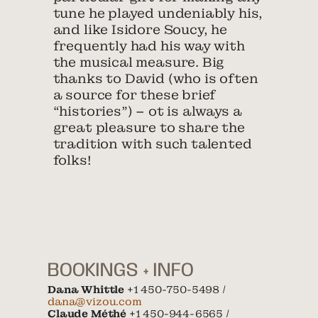
tune he played undeniably his,
and like Isidore Soucy, he
frequently had his way with
the musical measure. Big
thanks to David (who is often
a source for these brief
“histories”) – ot is always a
great pleasure to share the
tradition with such talented
folks!
BOOKINGS + INFO
Dana Whittle
+1 450-750-5498 /
dana@vizou.com
Claude Méthé
+1 450-944-6565 /