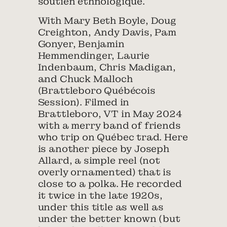
soutien ethnologique.
With Mary Beth Boyle, Doug
Creighton, Andy Davis, Pam
Gonyer, Benjamin
Hemmendinger, Laurie
Indenbaum, Chris Madigan,
and Chuck Malloch
(Brattleboro Québécois
Session). Filmed in
Brattleboro, VT in May 2024
with a merry band of friends
who trip on Québec trad. Here
is another piece by Joseph
Allard, a simple reel (not
overly ornamented) that is
close to a polka. He recorded
it twice in the late 1920s,
under this title as well as
under the better known (but