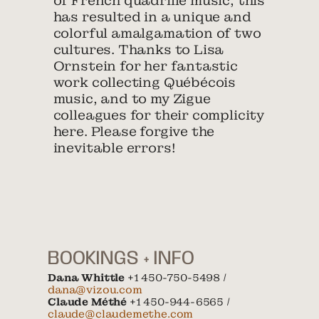
of French quadrille music, this
has resulted in a unique and
colorful amalgamation of two
cultures. Thanks to Lisa
Ornstein for her fantastic
work collecting Québécois
music, and to my Zigue
colleagues for their complicity
here. Please forgive the
inevitable errors!
BOOKINGS + INFO
Dana Whittle
+1 450-750-5498 /
dana@vizou.com
Claude Méthé
+1 450-944-6565 /
claude@claudemethe.com