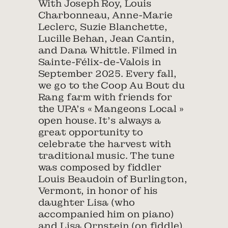
With Joseph Roy, Louis
Charbonneau, Anne-Marie
Leclerc, Suzie Blanchette,
Lucille Behan, Jean Cantin,
and Dana Whittle. Filmed in
Sainte-Félix-de-Valois in
September 2025. Every fall,
we go to the Coop Au Bout du
Rang farm with friends for
the UPA’s « Mangeons Local »
open house. It’s always a
great opportunity to
celebrate the harvest with
traditional music. The tune
was composed by fiddler
Louis Beaudoin of Burlington,
Vermont, in honor of his
daughter Lisa (who
accompanied him on piano)
and Lisa Ornstein (on fiddle).