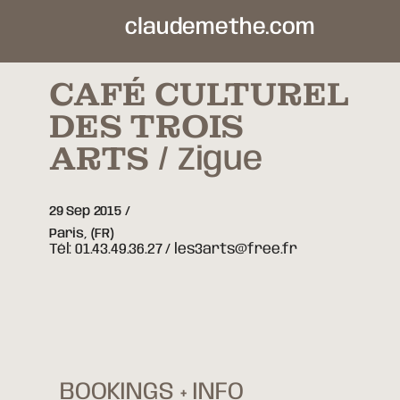
claudemethe.com
CAFÉ CULTUREL
DES TROIS
ARTS
Zigue
29 Sep 2015
Paris,
(FR)
Tél: 01.43.49.36.27 / les3arts@free.fr
BOOKINGS + INFO