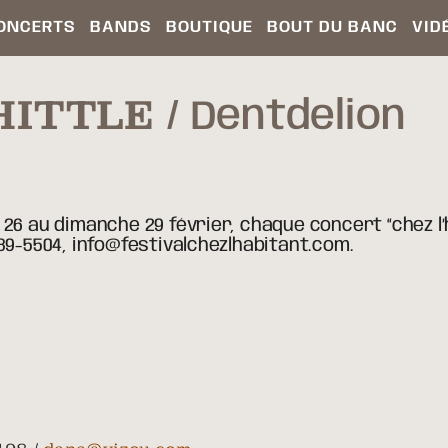
ONCERTS
BANDS
BOUTIQUE
BOUT DU BANC
VID
HITTLE
Dentdelion
26 au dimanche 29 février, chaque concert “chez l’h
889-5504, info@festivalchezlhabitant.com.