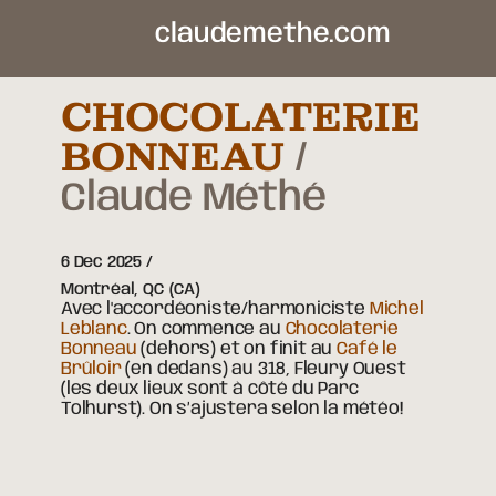
claudemethe.com
CHOCOLATERIE
BONNEAU
Claude Méthé
6 Dec 2025
Montréal,
QC
(CA)
Avec l'accordéoniste/harmoniciste
Michel
Leblanc
. On commence au
Chocolaterie
Bonneau
(dehors) et on finit au
Café le
Brûloir
(en dedans) au 318, Fleury Ouest
(les deux lieux sont à côté du Parc
Tolhurst). On s’ajustera selon la météo!