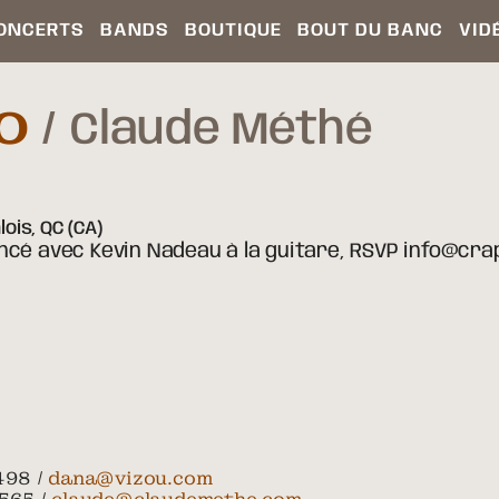
ONCERTS
BANDS
BOUTIQUE
BOUT DU BANC
VID
O
Claude Méthé
lois,
QC
(CA)
cé avec Kevin Nadeau à la guitare, RSVP info@crap
498 /
dana@vizou.com