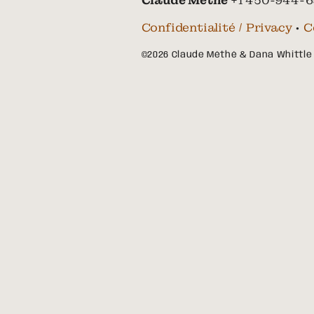
Claude Méthé
+1 450-944-6
Confidentialité / Privacy
•
C
©2026 Claude Méthé & Dana Whittle