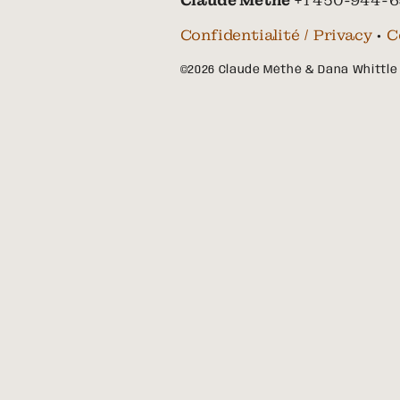
Claude Méthé
+1 450-944-6
Confidentialité / Privacy
•
C
©2026 Claude Méthé & Dana Whittle