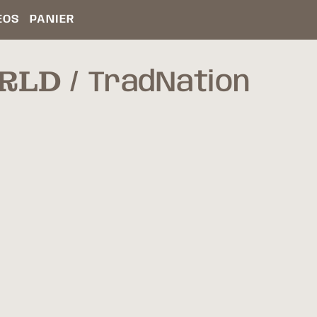
ÉOS
PANIER
ORLD
TradNation