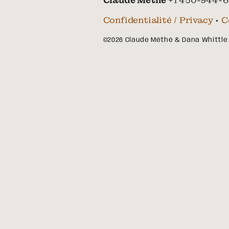
Claude Méthé
+1 450-944-6
Confidentialité / Privacy
•
C
©2026 Claude Méthé & Dana Whittle