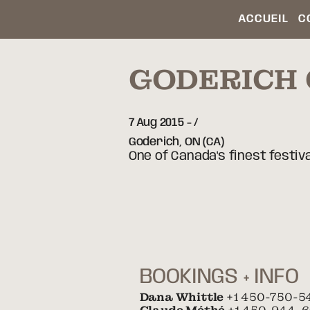
ACCUEIL
C
GODERICH 
7 Aug 2015
-
Goderich,
ON
(CA)
One of Canada's finest festival
BOOKINGS + INFO
Dana Whittle
+1 450-750-5