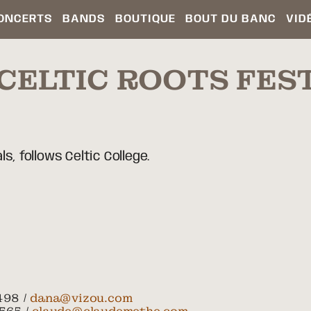
ONCERTS
BANDS
BOUTIQUE
BOUT DU BANC
VID
CELTIC ROOTS FES
s, follows Celtic College.
498 /
dana@vizou.com