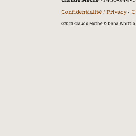
Claude Méthé
+1 450-944-6
Confidentialité / Privacy
•
C
©2026 Claude Méthé & Dana Whittle