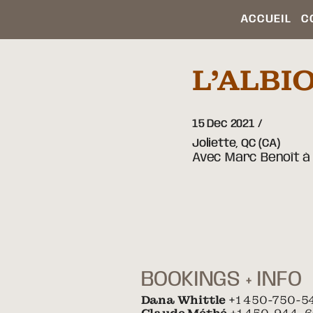
ACCUEIL
C
L’ALBI
15 Dec 2021
Joliette,
QC
(CA)
Avec Marc Benoît à 
BOOKINGS + INFO
Dana Whittle
+1 450-750-5