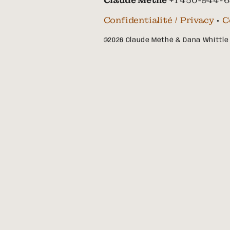
Claude Méthé
+1 450-944-6
Confidentialité / Privacy
•
C
©2026 Claude Méthé & Dana Whittle