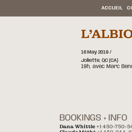
ACCUEIL
C
L’ALBI
16 May 2019
Joliette,
QC
(CA)
19h, avec Marc Beno
BOOKINGS + INFO
Dana Whittle
+1 450-750-5