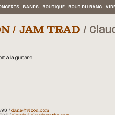
ONCERTS
BANDS
BOUTIQUE
BOUT DU BANC
VID
ON / JAM TRAD
Clau
ît à la guitare.
498 /
dana@vizou.com