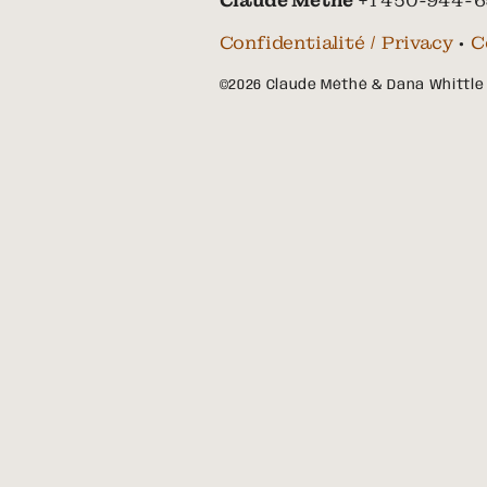
Claude Méthé
+1 450-944-6
Confidentialité / Privacy
•
C
©2026 Claude Méthé & Dana Whittle