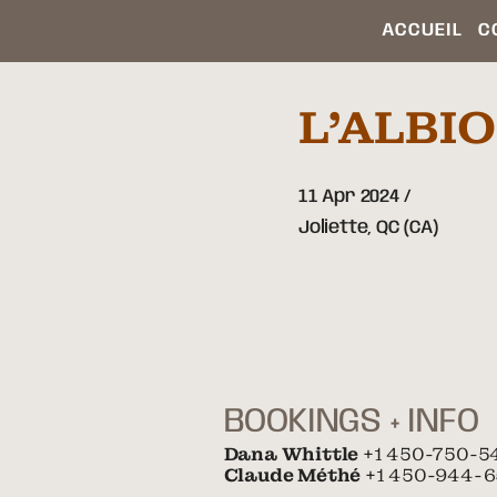
ACCUEIL
C
L’ALBI
11 Apr 2024
Joliette,
QC
(CA)
BOOKINGS + INFO
Dana Whittle
+1 450-750-5
Claude Méthé
+1 450-944-6