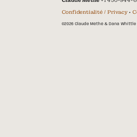
Claude Méthé
+1 450-944-6
Confidentialité / Privacy
•
C
©2026 Claude Méthé & Dana Whittle