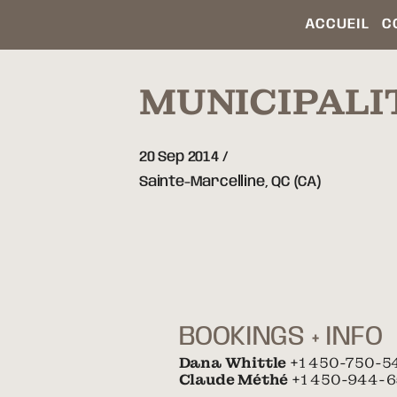
ACCUEIL
C
MUNICIPALI
20 Sep 2014
Sainte-Marcelline,
QC
(CA)
BOOKINGS + INFO
Dana Whittle
+1 450-750-5
Claude Méthé
+1 450-944-6