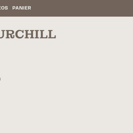
ÉOS
PANIER
HURCHILL
a