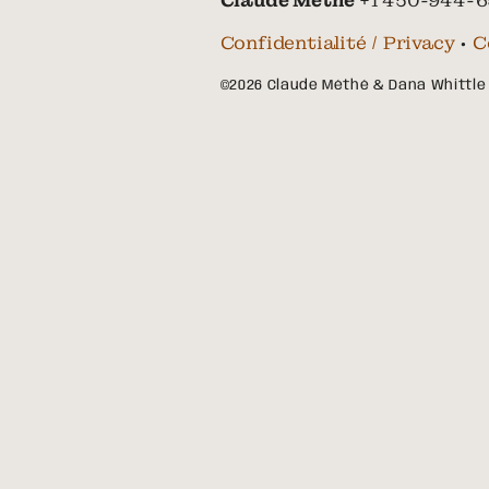
Claude Méthé
+1 450-944-6
Confidentialité / Privacy
•
C
©2026 Claude Méthé & Dana Whittle