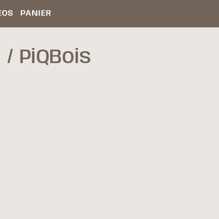
ÉOS
PANIER
E
PiQBois