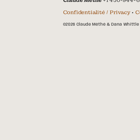
Claude Méthé
+1 450-944-6
Confidentialité / Privacy
•
C
©2026 Claude Méthé & Dana Whittle