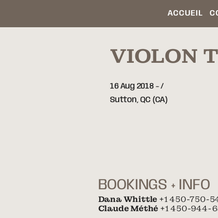
ACCUEIL
C
VIOLON 
16 Aug 2018
-
Sutton,
QC
(CA)
BOOKINGS + INFO
Dana Whittle
+1 450-750-5
Claude Méthé
+1 450-944-6