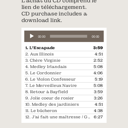
L’achat du CD comprend le
lien de téléchargement.
CD purchase includes a
download link.
Lecteur
00:00
00:00
audio
1.
L'Escapade
3:59
2.
Aux Illinois
4:51
3.
Chère Virginie
2:52
4.
Medley Irlandais
5:08
5.
Le Cordonnier
4:06
6.
Le Violon Confesseur
5:19
7.
Le Merveilleux Navire
5:08
8.
Retour à Bayfield
3:59
9.
Jolie coeur de rosier
3:26
10.
Medley des jardiniers
4:51
11.
Le bûcheron
4:38
12.
J'ai fait une maîtresse / Gigue à Flipp
6:27