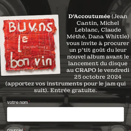
D’Accoutumée
(Jean
Cantin, Michel
Leblanc, Claude
Méthé, Dana Whittle)
vous invite à procurer
un p’tit goût du leur
nouvel album avant le
lancement du disque
au
CRAPO
le vendredi
25 octobre 2024
(apportez vos instruments pour le jam qui
suit). Entrée gratuite.
Free
Votre nom
*
track
Courriel
*