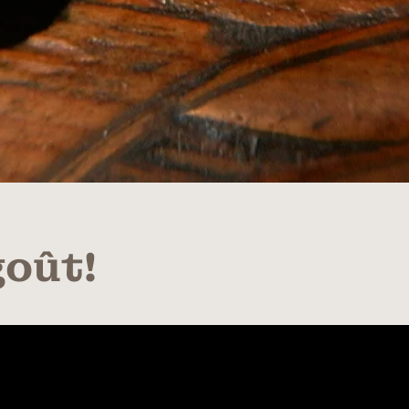
goût!