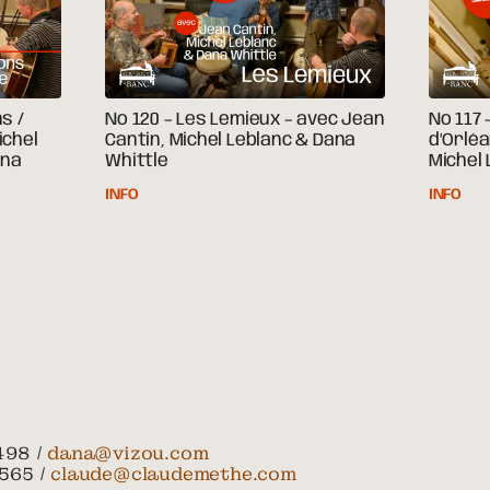
s /
No 120 – Les Lemieux – avec Jean
No 117 
ichel
Cantin, Michel Leblanc & Dana
d’Orléa
ana
Whittle
Michel 
INFO
INFO
498 /
dana@vizou.com
565 /
claude@claudemethe.com