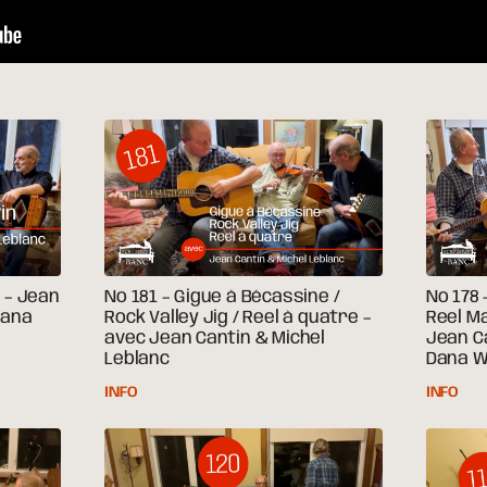
n – Jean
No 181 – Gigue à Bécassine /
No 178 
Dana
Rock Valley Jig / Reel à quatre –
Reel M
avec Jean Cantin & Michel
Jean Ca
Leblanc
Dana W
INFO
INFO