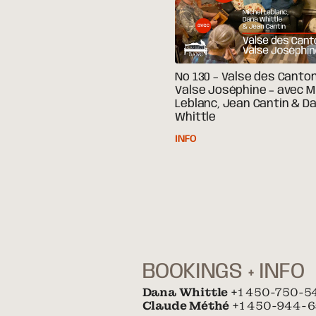
No 130 – Valse des Canton
Valse Joséphine – avec M
Leblanc, Jean Cantin & D
Whittle
INFO
BOOKINGS + INFO
Dana Whittle
+1 450-750-5
Claude Méthé
+1 450-944-6